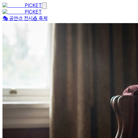
PICKET
PICKET
🎭 공연
🎨 전시
🎪 축제