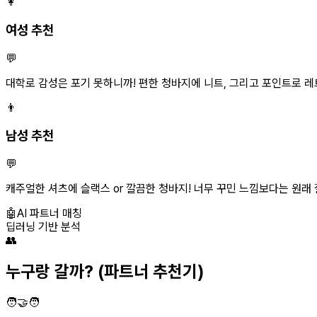
👩
여성 추천
💬
대학로 감성은 포기 못하니까! 편한 청바지에 니트, 그리고 포인트로 레트
👨
남성 추천
💬
캐주얼한 셔츠에 슬랙스 or 깔끔한 청바지! 너무 꾸민 느낌보다는 원래 
🤖
AI 파트너 매칭
딥러닝 기반 분석
👥
누구랑 갈까?
(파트너 추천기)
🧑‍🤝‍🧑