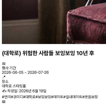
(대학로) 위험한 사람들 보잉보잉 10년 후
📅
행사 기간
2026-06-05
~
2026-07-26
📍
장소
대학로 스타릿홀
✍️ 작성일:
2026년 6월 19일
#
연극
#
코미디
#
대학로
#
보잉보잉
#
데이트
#
실내데이트
#
웃음보장
📖