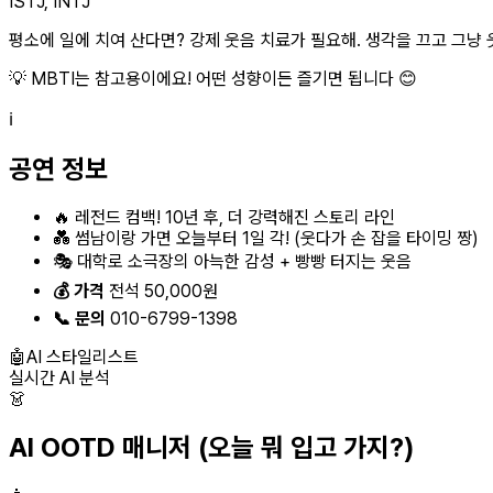
ISTJ, INTJ
평소에 일에 치여 산다면? 강제 웃음 치료가 필요해. 생각을 끄고 그냥 웃겨
💡 MBTI는 참고용이에요! 어떤 성향이든 즐기면 됩니다 😊
ℹ️
공연 정보
🔥 레전드 컴백! 10년 후, 더 강력해진 스토리 라인
💑 썸남이랑 가면 오늘부터 1일 각! (웃다가 손 잡을 타이밍 짱)
🎭 대학로 소극장의 아늑한 감성 + 빵빵 터지는 웃음
💰 가격
전석 50,000원
📞 문의
010-6799-1398
🤖
AI 스타일리스트
실시간 AI 분석
👗
AI OOTD 매니저
(오늘 뭐 입고 가지?)