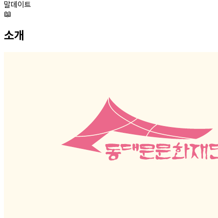
말데이트
📖
소개