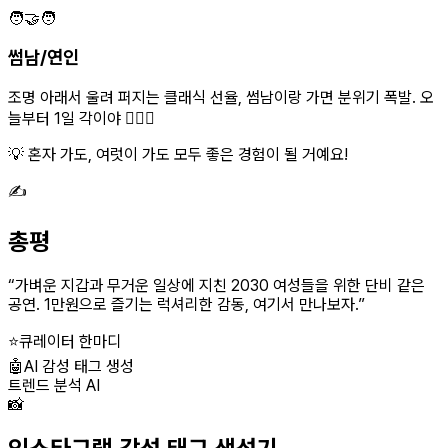
🧑‍🤝‍🧑
썸남/연인
조명 아래서 울려 퍼지는 클래식 선율, 썸남이랑 가면 분위기 폭발. 오
늘부터 1일 각이야 👩‍❤️‍👨
💡 혼자 가도, 여럿이 가도 모두 좋은 경험이 될 거예요!
✍️
총평
“
가벼운 지갑과 무거운 일상에 지친 2030 여성들을 위한 단비 같은
공연. 1만원으로 즐기는 럭셔리한 감동, 여기서 만나보자.
”
⭐
큐레이터 한마디
🤖
AI 감성 태그 생성
트렌드 분석 AI
📸