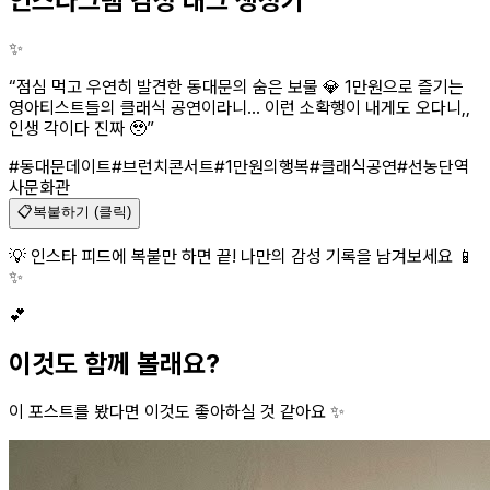
인스타그램 감성 태그 생성기
✨
“
점심 먹고 우연히 발견한 동대문의 숨은 보물 💎 1만원으로 즐기는
영아티스트들의 클래식 공연이라니... 이런 소확행이 내게도 오다니,,
인생 각이다 진짜 🥹
”
#동대문데이트
#브런치콘서트
#1만원의행복
#클래식공연
#선농단역
사문화관
📋
복붙하기 (클릭)
💡 인스타 피드에 복붙만 하면 끝! 나만의 감성 기록을 남겨보세요 📱
✨
💕
이것도 함께 볼래요?
이 포스트를 봤다면 이것도 좋아하실 것 같아요 ✨