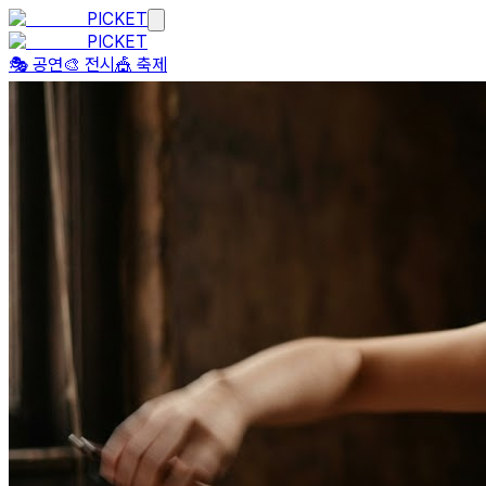
PICKET
PICKET
🎭 공연
🎨 전시
🎪 축제