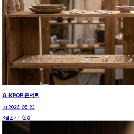
G-KPOP 콘서트
📅
2026-05-23
K팝
콘서트
한강