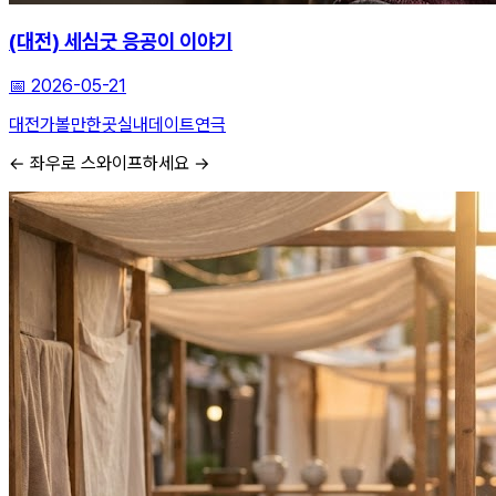
(대전) 세심굿 응공이 이야기
📅
2026-05-21
대전가볼만한곳
실내데이트
연극
← 좌우로 스와이프하세요 →