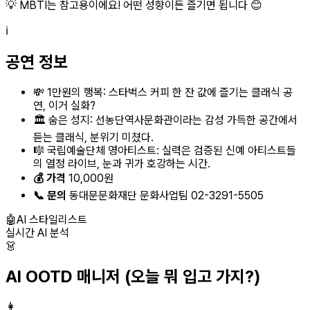
💡 MBTI는 참고용이에요! 어떤 성향이든 즐기면 됩니다 😊
ℹ️
공연 정보
💸 1만원의 행복: 스타벅스 커피 한 잔 값에 즐기는 클래식 공
연, 이거 실화?
🏛️ 숨은 성지: 선농단역사문화관이라는 감성 가득한 공간에서
듣는 클래식, 분위기 미쳤다.
🎼 국립예술단체 영아티스트: 실력은 검증된 신예 아티스트들
의 열정 라이브, 눈과 귀가 호강하는 시간.
💰 가격
10,000원
📞 문의
동대문문화재단 문화사업팀 02-3291-5505
🤖
AI 스타일리스트
실시간 AI 분석
👗
AI OOTD 매니저
(오늘 뭐 입고 가지?)
👩