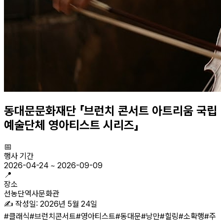
동대문문화재단 「브런치 콘서트 아트리움 국립
예술단체 영아티스트 시리즈」
📅
행사 기간
2026-04-24
~
2026-09-09
📍
장소
선농단역사문화관
✍️ 작성일:
2026년 5월 24일
#
클래식
#
브런치콘서트
#
영아티스트
#
동대문
#
낭만
#
힐링
#
소확행
#
주