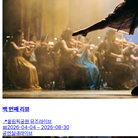
백 번째 리뷰
📍
올림픽공원 뮤즈라이브
📅
2026-04-04
~
2026-08-30
공연
실내
라이브