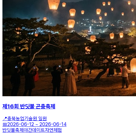
제16회 반딧불 곤충축제
📍
충북농업기술원 일원
📅
2026-06-12
~
2026-06-14
반딧불축제
야간데이트
자연체험