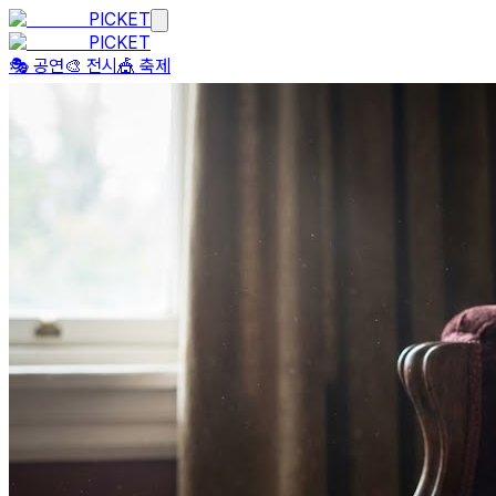
PICKET
PICKET
🎭 공연
🎨 전시
🎪 축제