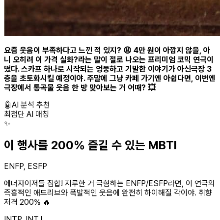
요즘 웃음이 부족하다고 느낀 적 있지? 😩 4만 원이 아깝지 않을, 아
니 오히려 이 가격 실화?라는 말이 절로 나오는 프리미엄 코믹 연극이
떴다. 스카프 하나로 시작되는 엉뚱하고 기발한 이야기가 아신극장 3
층을 초토화시킬 예정이야. 주말에 그냥 카페 가기엔 아쉽다면, 이번엔
극장에서 통곡물 웃음 한 방 맞아보는 거 어때? 💥
🤖
AI 분석 추천
최첨단 AI 매칭
✨
이 행사를 200% 즐길 수 있는 MBTI
ENFP, ESFP
에너자이저들 집합! 지루한 거 극혐하는 ENFP/ESFP라면, 이 연극의
즉흥적인 애드리브와 폭발적인 웃음에 완전히 하이해질 각이야. 취향
저격 200% 🔥
INTP, INTJ