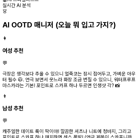
실시간 AI 분석
👗
AI OOTD 매니저
(오늘 뭐 입고 가지?)
👩
여성 추천
💬
극장은 생각보다 추울 수 있으니 얼죽코는 잠시 접어두고, 가벼운 아우
터 필수 🧥. 연극 보면서 웃느라 화장 조금 번질 수 있으니, 워터프루프
마스카라는 기본! 포인트로 스카프 하나 두르면 인생샷 각? 📸
👨
남성 추천
💬
캐주얼한 데이트 룩이 딱이야! 깔끔한 셔츠나 니트에 청바지, 그리고
포인트로 스카프 하나 매치하면 센스 폭발! (연극 제목이 스카프니까