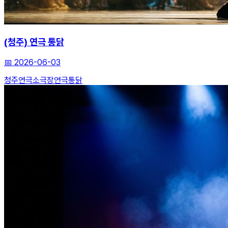
(청주) 연극 통닭
📅
2026-06-03
청주연극
소극장
연극통닭