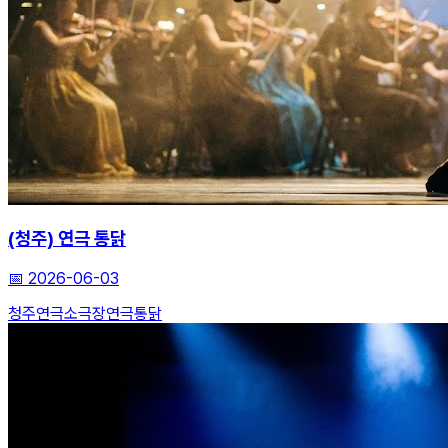
(청주) 연극 통닭
📅
2026-06-03
청주연극
소극장
연극통닭