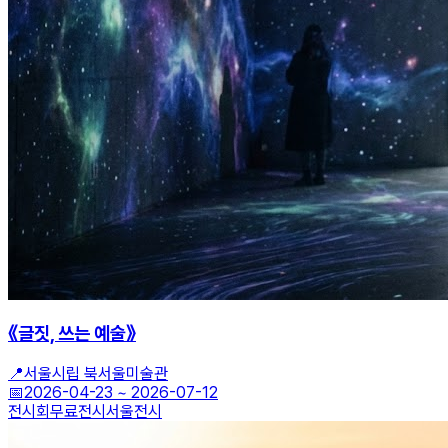
《글짓, 쓰는 예술》
📍
서울시립 북서울미술관
📅
2026-04-23
~
2026-07-12
전시회
무료전시
서울전시