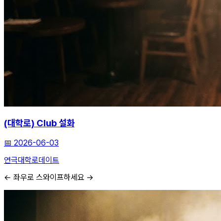
(대학로) Club 설화
📅
2026-06-03
연극
대학로
데이트
← 좌우로 스와이프하세요 →