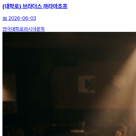
(대학로) 브라더스 까라마조프
📅
2026-06-03
연극
대학로
러시아문학