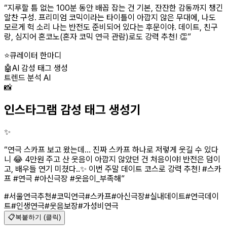
“
지루할 틈 없는 100분 동안 배꼽 잡는 건 기본, 잔잔한 감동까지 챙긴
알찬 구성. 프리미엄 코믹이라는 타이틀이 아깝지 않은 무대에, 나도
모르게 헉 소리 나는 반전도 준비되어 있다는 후문이야. 데이트, 친구
랑, 심지어 혼코노(혼자 코믹 연극 관람)로도 강력 추천! 👏
”
⭐
큐레이터 한마디
🤖
AI 감성 태그 생성
트렌드 분석 AI
📸
인스타그램 감성 태그 생성기
✨
“
연극 스카프 보고 왔는데... 진짜 스카프 하나로 저렇게 웃길 수 있다
니 😂 4만원 주고 산 웃음이 아깝지 않았던 건 처음이야! 반전은 덤이
고, 배우들 연기 미쳤다..✨ 이번 주말 데이트 코스로 강력 추천! #스카
프 #연극 #아신극장 #웃음이_부족해
”
#서울연극추천
#코믹연극
#스카프
#아신극장
#실내데이트
#연극데이
트
#인생연극
#웃음보장
#가성비연극
📋
복붙하기 (클릭)