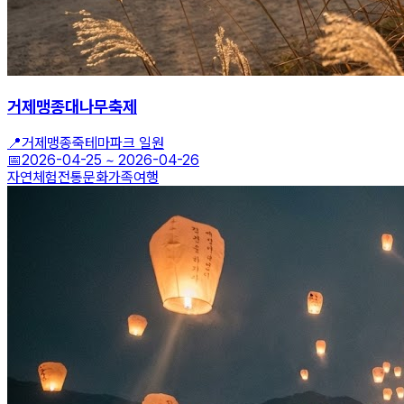
거제맹종대나무축제
📍
거제맹종죽테마파크 일원
📅
2026-04-25
~
2026-04-26
자연체험
전통문화
가족여행