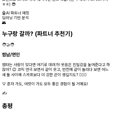
ㅎㅎ) 😎
🤖
AI 파트너 매칭
딥러닝 기반 분석
👥
누구랑 갈까?
(파트너 추천기)
🧑‍🤝‍🧑
썸남/연인
썸타는 사람이 있다면 여기로 데려가! 웃음은 친밀감을 높여준다고 하
잖아? 😉 코믹 연극 보면서 같이 웃고, 반전에 같이 놀라다 보면 어느
새 둘 사이에 스카프보다 더 강한 끈이 생길지도? 👩‍❤️‍👨
💡 혼자 가도, 여럿이 가도 모두 좋은 경험이 될 거예요!
✍️
총평