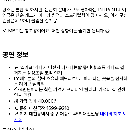
평소엔 쿨한 척 하지만, 은근히 꼰대 개그도 좋아하는 INTP/INTJ. 이
연극은 단순 개그가 아니라 반전과 스토리텔링이 있어서 오, 이거 구성
괜찮은데? 하며 몰입할 걸? 🤔
💡 MBTI는 참고용이에요! 어떤 성향이든 즐기면 됩니다 😊
ℹ️
공연 정보
🔥 '스카프' 하나가 이렇게 다재다능할 줄이야! 소품 하나로 펼
쳐지는 상상초월 코믹 연기
📸 배우들의 찰떡 호흡과 애드리브! 매 회차 다른 웃음을 선사하
는 라이브 퀄리티
🥺 4만원이라는 착한 가격에 프리미엄 퀄리티! 가성비 갑 인생
연극 발견
💰 가격
정가 40,000원
📞 문의
아신극장 1599-9210
📍 위치
대전광역시 중구 대종로 458 대산빌딩
네이버 지도 보
기 >
🤖
AI 스타일리스트