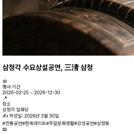
삼청각 수요상설공연, 三淸 삼청
📅
행사 기간
2026-02-25
~
2026-12-30
📍
장소
삼청각 일화당
✍️ 작성일:
2026년 3월 30일
#
전통공연
#
한옥데이트
#
주말문화생활
#
감성공연
#
삼청동
📖