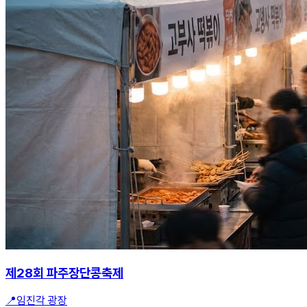
제28회 파주장단콩축제
📍
임진각 광장