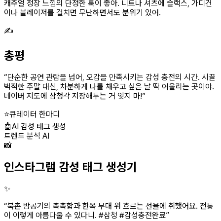
캐주얼 정장 느낌의 단정한 룩이 좋아. 니트나 셔츠에 슬랙스, 가디건
이나 블레이저를 걸치면 무난하면서도 분위기 있어.
✍️
총평
“
단순한 공연 관람을 넘어, 오감을 만족시키는 감성 충전의 시간. 시끌
벅적한 주말 대신, 차분하게 나를 채우고 싶은 날 딱 어울리는 곳이야.
네이버 지도에 삼청각 저장해두는 거 잊지 마!
”
⭐
큐레이터 한마디
🤖
AI 감성 태그 생성
트렌드 분석 AI
📸
인스타그램 감성 태그 생성기
✨
“
북촌 밤공기의 촉촉함과 한옥 무대 위 흐르는 선율에 취했어요. 전통
이 이렇게 아름다울 수 있다니. #삼청 #감성충전완료
”