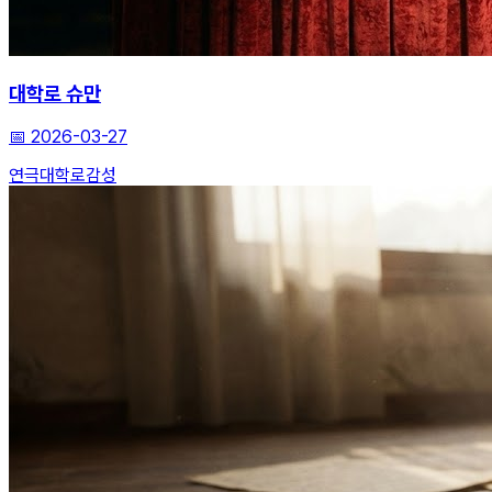
대학로 슈만
📅
2026-03-27
연극
대학로
감성