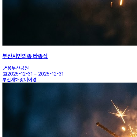
부산시민의종 타종식
📍
용두산공원
📅
2025-12-31
~
2025-12-31
부산
새해맞이
야경