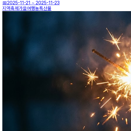
📅
2025-11-21
~
2025-11-23
지역축제
가을여행
농특산물