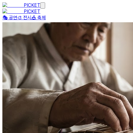
PICKET
PICKET
🎭 공연
🎨 전시
🎪 축제