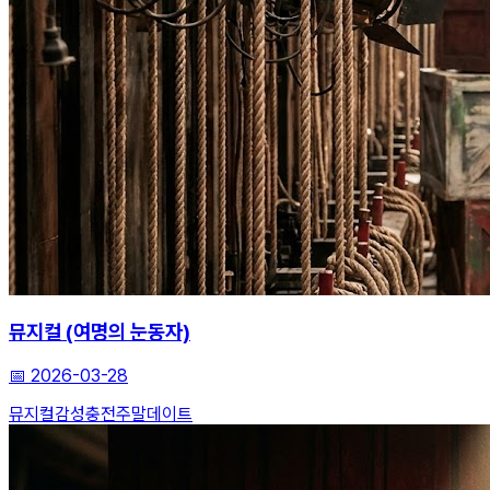
뮤지컬 (여명의 눈동자)
📅
2026-03-28
뮤지컬
감성충전
주말데이트