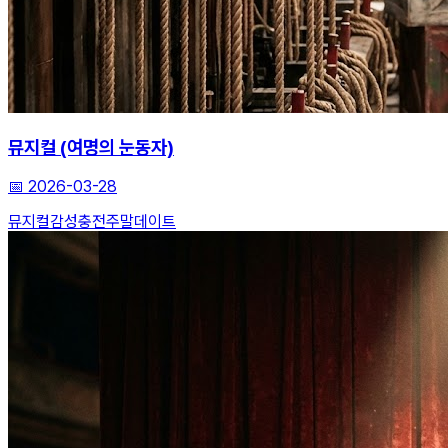
뮤지컬 (여명의 눈동자)
📅
2026-03-28
뮤지컬
감성충전
주말데이트