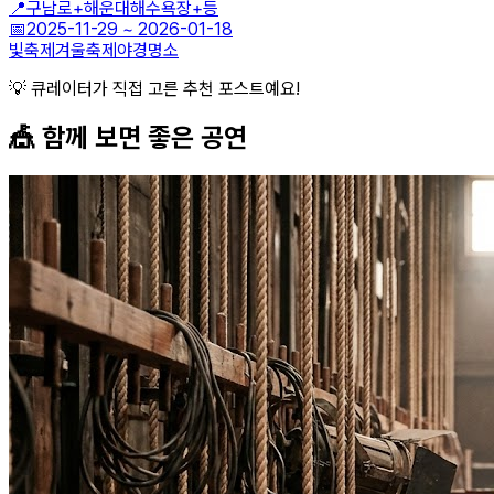
📍
구남로+해운대해수욕장+등
📅
2025-11-29
~
2026-01-18
빛축제
겨울축제
야경명소
💡 큐레이터가 직접 고른 추천 포스트예요!
🎪 함께 보면 좋은
공연