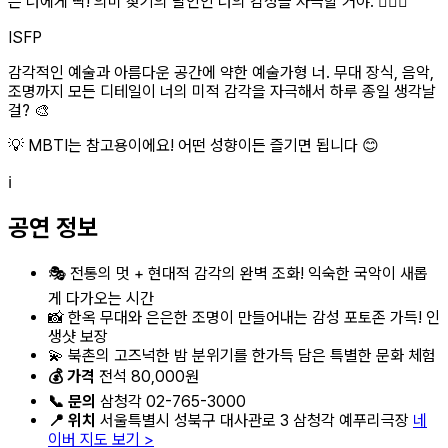
은 너에게 딱! 의미 찾기의 달인인 너의 감성을 자극할 거야. 🧘‍♀️✨
ISFP
감각적인 예술과 아름다운 공간에 약한 예술가형 너. 무대 장식, 음악,
조명까지 모든 디테일이 너의 미적 감각을 자극해서 하루 종일 생각날
걸? 🎨
💡 MBTI는 참고용이에요! 어떤 성향이든 즐기면 됩니다 😊
ℹ️
공연 정보
🎭 전통의 멋 + 현대적 감각의 완벽 조화! 익숙한 국악이 새롭
게 다가오는 시간
📸 한옥 무대와 은은한 조명이 만들어내는 감성 포토존 가득! 인
생샷 보장
💫 북촌의 고즈넉한 밤 분위기를 한가득 담은 특별한 문화 체험
💰 가격
전석 80,000원
📞 문의
삼청각 02-765-3000
📍 위치
서울특별시 성북구 대사관로 3 삼청각 예푸리극장
네
이버 지도 보기 >