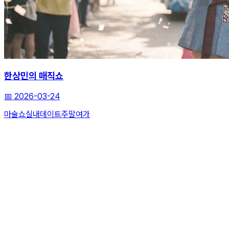
한상민의 매직쇼
📅
2026-03-24
마술쇼
실내데이트
주말여가