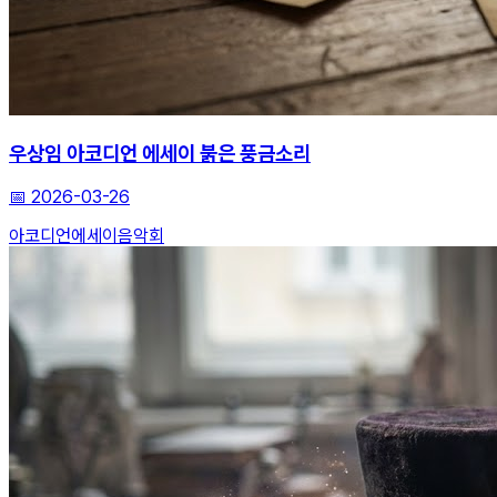
우상임 아코디언 에세이 붉은 풍금소리
📅
2026-03-26
아코디언
에세이
음악회