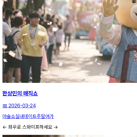
한상민의 매직쇼
📅
2026-03-24
마술쇼
실내데이트
주말여가
← 좌우로 스와이프하세요 →