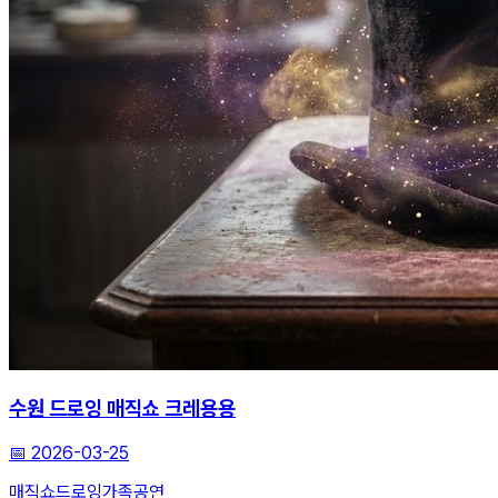
수원 드로잉 매직쇼 크레용용
📅
2026-03-25
매직쇼
드로잉
가족공연