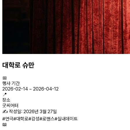
대학로 슈만
📅
행사 기간
2026-02-14
~
2026-04-12
📍
장소
굿씨어터
✍️ 작성일:
2026년 3월 27일
#
연극
#
대학로
#
감성
#
로맨스
#
실내데이트
📖