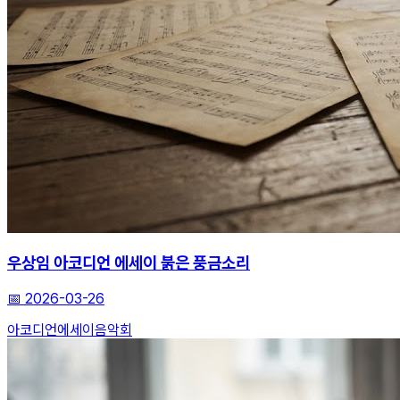
우상임 아코디언 에세이 붉은 풍금소리
📅
2026-03-26
아코디언
에세이
음악회