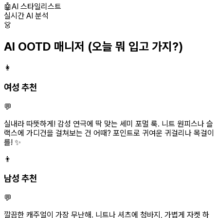
🤖
AI 스타일리스트
실시간 AI 분석
👗
AI OOTD 매니저
(오늘 뭐 입고 가지?)
👩
여성 추천
💬
실내라 따뜻하게! 감성 연극에 딱 맞는 세미 포멀 룩. 니트 원피스나 슬
랙스에 가디건을 걸쳐보는 건 어때? 포인트로 귀여운 귀걸리나 목걸이
를! ✨
👨
남성 추천
💬
깔끔한 캐주얼이 가장 무난해. 니트나 셔츠에 청바지, 가볍게 자켓 하