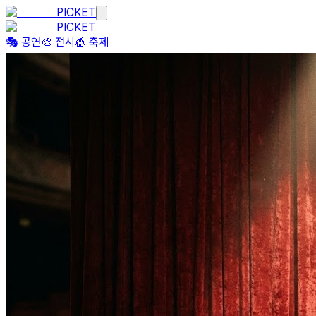
PICKET
PICKET
🎭 공연
🎨 전시
🎪 축제