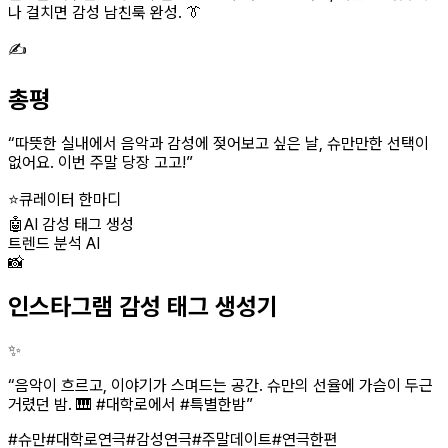
나 걸치면 감성 남친룩 완성. 👔
✍️
총평
“
따뜻한 실내에서 음악과 감성에 젖어보고 싶은 날, 슈만만한 선택이
없어요. 이번 주말 당장 고고!
”
⭐
큐레이터 한마디
🤖
AI 감성 태그 생성
트렌드 분석 AI
📸
인스타그램 감성 태그 생성기
✨
“
음악이 흐르고, 이야기가 스며드는 공간. 슈만의 선율에 가슴이 두근
거렸던 밤. 🎹 #대학로에서 #특별한밤
”
#슈만
#대학로연극
#감성연극
#주말데이트
#연극한편