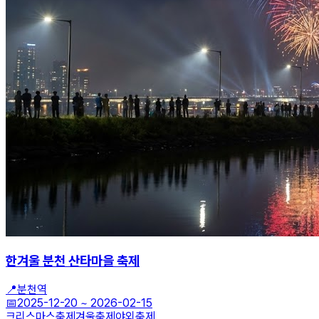
한겨울 분천 산타마을 축제
📍
분천역
📅
2025-12-20
~
2026-02-15
크리스마스축제
겨울축제
야외축제