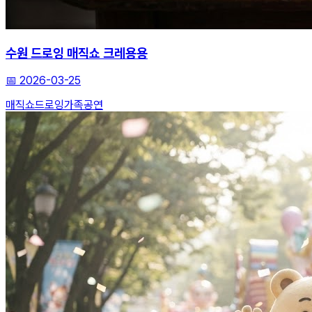
수원 드로잉 매직쇼 크레용용
📅
2026-03-25
매직쇼
드로잉
가족공연