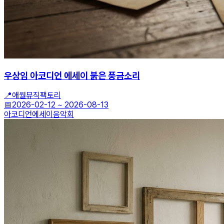
우상임 아코디언 에세이 붉은 풍금소리
📍
애월뮤직팩토리
📅
2026-02-12
~
2026-08-13
아코디언
에세이
음악회