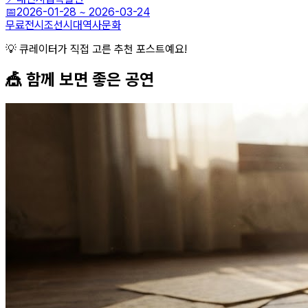
📅
2026-01-28
~
2026-03-24
무료전시
조선시대
역사문화
💡 큐레이터가 직접 고른 추천 포스트예요!
🎪 함께 보면 좋은
공연