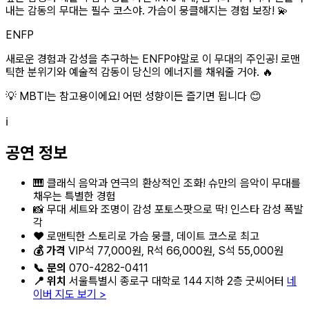
내는 감동의 무대는 필수 코스야. 가슴이 뭉클해지는 경험 보장! 💫
ENFP
새로운 경험과 감성을 추구하는 ENFP야말로 이 무대의 주인공! 로맨
틱한 분위기와 예술적 감동이 당신의 에너지를 채워줄 거야. 🔥
💡 MBTI는 참고용이에요! 어떤 성향이든 즐기면 됩니다 😊
ℹ️
공연 정보
🎹 클래식 음악과 연극의 환상적인 조화! 슈만의 음악이 무대를
채우는 특별한 경험
📸 무대 세트와 조명이 감성 포토스팟으로 딱! 인스타 감성 폭발
각
❤️ 로맨틱한 스토리로 가슴 뭉클, 데이트 코스로 최고
💰 가격
VIP석 77,000원, R석 66,000원, S석 55,000원
📞 문의
070-4282-0411
📍 위치
서울특별시 종로구 대학로 144 지하 2층 굿씨어터
네
이버 지도 보기 >