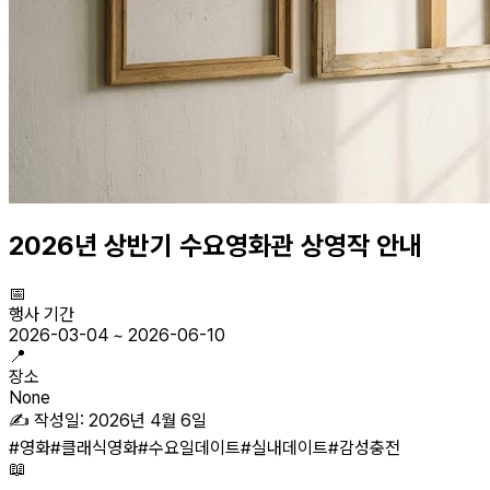
2026년 상반기 수요영화관 상영작 안내
📅
행사 기간
2026-03-04
~
2026-06-10
📍
장소
None
✍️ 작성일:
2026년 4월 6일
#
영화
#
클래식영화
#
수요일데이트
#
실내데이트
#
감성충전
📖