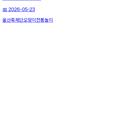
📅
2026-05-23
울산축제
단오맞이
전통놀이