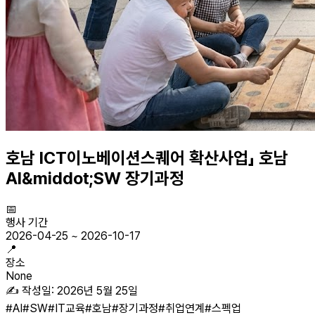
호남 ICT이노베이션스퀘어 확산사업」 호남
AI&middot;SW 장기과정
📅
행사 기간
2026-04-25
~
2026-10-17
📍
장소
None
✍️ 작성일:
2026년 5월 25일
#
AI
#
SW
#
IT교육
#
호남
#
장기과정
#
취업연계
#
스펙업