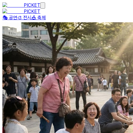
PICKET
PICKET
🎭 공연
🎨 전시
🎪 축제