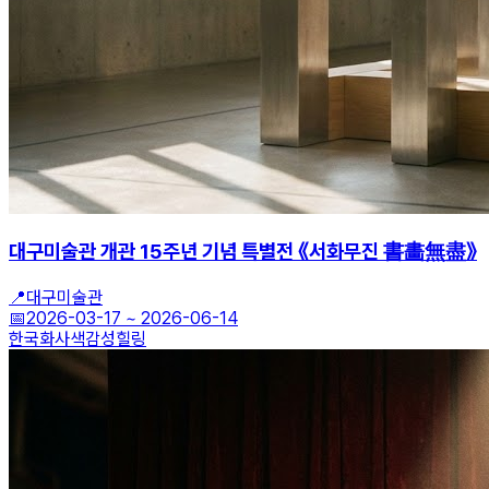
대구미술관 개관 15주년 기념 특별전 《서화무진 書畵無盡》
📍
대구미술관
📅
2026-03-17
~
2026-06-14
한국화
사색
감성힐링