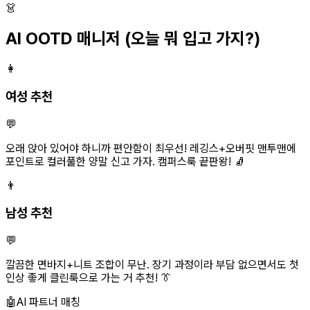
👗
AI OOTD 매니저
(오늘 뭐 입고 가지?)
👩
여성 추천
💬
오래 앉아 있어야 하니까 편안함이 최우선! 레깅스+오버핏 맨투맨에
포인트로 컬러풀한 양말 신고 가자. 캠퍼스룩 끝판왕! 🧦
👨
남성 추천
💬
깔끔한 면바지+니트 조합이 무난. 장기 과정이라 부담 없으면서도 첫
인상 좋게 클린룩으로 가는 거 추천! 👔
🤖
AI 파트너 매칭