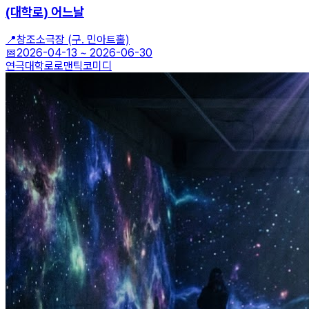
(대학로) 어느날
📍
창조소극장 (구. 민아트홀)
📅
2026-04-13
~
2026-06-30
연극
대학로
로맨틱코미디