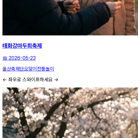
태화강마두희축제
📅
2026-05-23
울산축제
단오맞이
전통놀이
← 좌우로 스와이프하세요 →