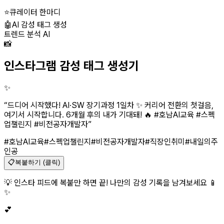
⭐
큐레이터 한마디
🤖
AI 감성 태그 생성
트렌드 분석 AI
📸
인스타그램 감성 태그 생성기
✨
“
드디어 시작했다! AI·SW 장기과정 1일차 ✨ 커리어 전환의 첫걸음,
여기서 시작합니다. 6개월 후의 내가 기대돼! 🔥 #호남AI교육 #스펙
업챌린지 #비전공자개발자
”
#호남AI교육
#스펙업챌린지
#비전공자개발자
#직장인취미
#내일의주
인공
📋
복붙하기 (클릭)
💡 인스타 피드에 복붙만 하면 끝! 나만의 감성 기록을 남겨보세요 📱
✨
💕