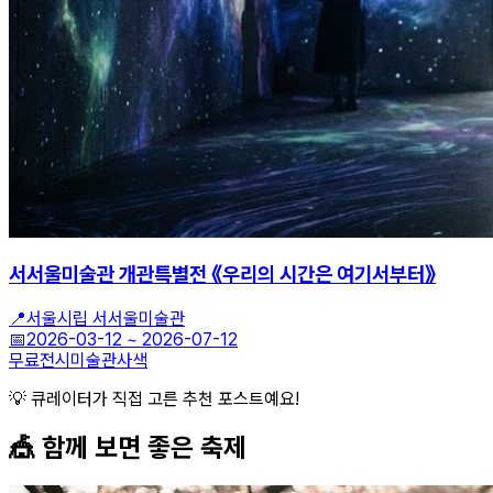
서서울미술관 개관특별전 《우리의 시간은 여기서부터》
📍
서울시립 서서울미술관
📅
2026-03-12
~
2026-07-12
무료전시
미술관
사색
💡 큐레이터가 직접 고른 추천 포스트예요!
🎪 함께 보면 좋은
축제