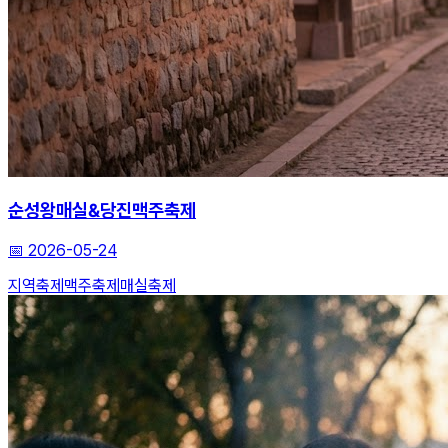
순성왕매실&당진맥주축제
📅
2026-05-24
지역축제
맥주축제
매실축제