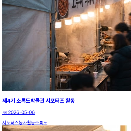
제4기 소록도박물관 서포터즈 활동
📅
2026-05-06
서포터즈
봉사활동
소록도