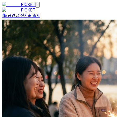
PICKET
PICKET
🎭 공연
🎨 전시
🎪 축제