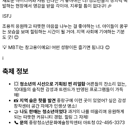
새로운 아이디어와 사람 만나는 거 좋아하는 너! 청소년들의 창의력 폭
발하는 현장에서 영감을 받을 각이야. 지루할 틈이 없다구! 🎉
ISFJ
조용히 응원하고 따뜻한 마음을 나누는 걸 좋아하는 너. 아이들이 꿈꾸
는 모습을 보며 힐링하는 시간이 될 거야. 지역 사회에 기여하는 기분
도 굿! 😌
💡 MBTI는 참고용이에요! 어떤 성향이든 즐기면 됩니다 😊
ℹ️
축제 정보
💥
청소년의 시선으로 기획된 찐 리얼함
어른들의 잔소리 없는,
10대들의 솔직한 감성과 트렌드가 반영된 프로그램들이 가득
해!
📸
지역 숨은 핫플 발견
중랑구에 이런 곳이 있었어? 싶은 감성
창작센터 공간 자체가 인생샷 명소!
🤝
나도 한때는 청소년이었다
과거의 나를 떠올리며 응원하게
되는 따뜻한 커뮤니티 경험. 힐링 그 자체!
📞 문의
중랑청소년문화예술창작센터 아트청 02-495-3373