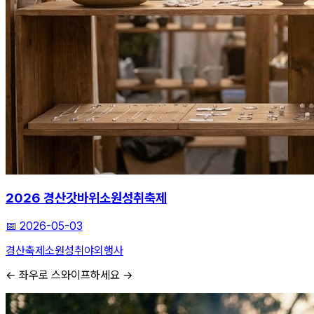
2026 경산갓바위소원성취축제
📅
2026-05-03
경산축제
소원성취
야외행사
← 좌우로 스와이프하세요 →