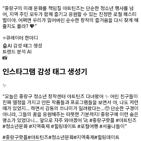
“
중랑구의 미래 문화를 책임질 아트틴즈는 단순한 청소년 행사를 넘
어, 지역 주민 모두가 함께 즐기고 응원할 수 있는 진정한 로컬 페스티
벌이야. 어쩌면 우리가 잃어버린 순수한 창작의 즐거움을 다시 찾게 해
줄지도 몰라? 💖
”
⭐
큐레이터 한마디
🤖
AI 감성 태그 생성
트렌드 분석 AI
📸
인스타그램 감성 태그 생성기
✨
“
오늘은 중랑구 청소년 창작센터 아트틴즈 다녀왔어 ✨ 어린 친구들이
진짜 열정을 가지고 만든 작품들과 프로그램들을 보면서 아, 나도 저런
때가 있었지... 하면서 감동의 쓰나미가 밀려왔다는...🥺 단순한 구경이
아니라, 그들의 꿈을 응원해주는 따뜻한 기분까지! 중랑구에 이런 숨은
명소가 있었다니... 앞으로 자주 와야겠어 🚀 #중랑구핫플 #아트틴즈
#청소년문화 #지역축제 #힐링데이트 #로컬여행 #서울나들이
”
#중랑구핫플
#아트틴즈
#청소년문화
#지역축제
#힐링데이트