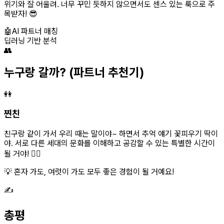
위기와 잘 어울려. 너무 꾸민 듯하지 않으면서도 센스 있는 룩으로 주
목받자! 😎
🤖
AI 파트너 매칭
딥러닝 기반 분석
👥
누구랑 갈까?
(파트너 추천기)
👭
찐친
친구랑 같이 가서 우리 때는 말이야~ 하면서 추억 얘기 꽃피우기 딱이
야. 서로 다른 세대의 문화를 이해하고 공감할 수 있는 특별한 시간이
될 거야! 👯‍♀️
💡 혼자 가도, 여럿이 가도 모두 좋은 경험이 될 거예요!
✍️
총평