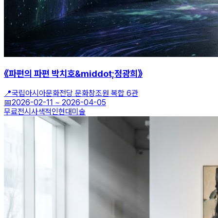
《파편의 파편 박치호&middot;정광희》
📍
국립아시아문화전당 문화창조원 복합 6관
📅
2026-02-11
~
2026-04-05
무료전시
사색적인
현대미술