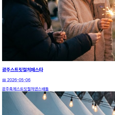
광주스트릿컬처페스타
📅
2026-05-06
광주축제
스트릿컬처
댄스배틀