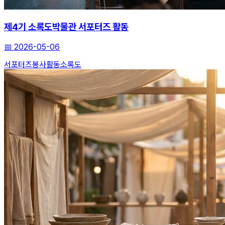
제4기 소록도박물관 서포터즈 활동
📅
2026-05-06
서포터즈
봉사활동
소록도