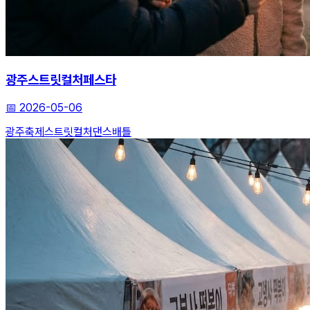
광주스트릿컬처페스타
📅
2026-05-06
광주축제
스트릿컬처
댄스배틀