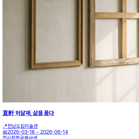
直軒 허달재, 삶을 품다
📍
전남도립미술관
📅
2026-03-18
~
2026-06-14
전시회
한국화
사색