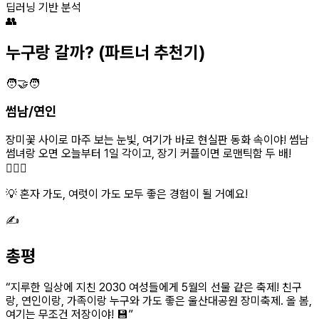
딥러닝 기반 분석
👥
누구랑 갈까?
(파트너 추천기)
🧑‍🤝‍🧑
썸남/연인
장미꽃 사이로 마주 보는 눈빛, 여기가 바로 현실판 동화 속이야! 썸남
썸녀랑 오면 오늘부터 1일 각이고, 장기 커플이면 로맨틱함 두 배!
👩‍❤️‍👨
💡 혼자 가도, 여럿이 가도 모두 좋은 경험이 될 거예요!
✍️
총평
“
지루한 일상에 지친 2030 여성들에게 5월의 선물 같은 축제! 친구
랑, 연인이랑, 가족이랑 누구와 가도 좋은 울산대공원 장미축제. 올 봄,
여기는 무조건 저장이야! 💾
”