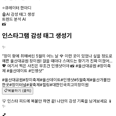
⭐
큐레이터 한마디
🤖
AI 감성 태그 생성
트렌드 분석 AI
📸
인스타그램 감성 태그 생성기
✨
“
장미 향에 취해버린 5월의 어느 날 🌹 이런 곳이 있었나 싶을 정도로
예쁜 울산대공원 장미원! 걸을 때마다 스며드는 향기가 진짜 미쳤어…
💖 여기서 찍은 사진은 무조건 인생샷이야 📸 #울산대공원 #장미축
제 #울산데이트 #인생샷
”
#울산대공원
#장미축제
#울산데이트
#인생샷
#5월축제
#울산가볼만
한곳
#장미터널
#꽃축제
#힐링
#대한민국최고의장미원
📋
복붙하기 (클릭)
💡 인스타 피드에 복붙만 하면 끝! 나만의 감성 기록을 남겨보세요 📱
✨
💕