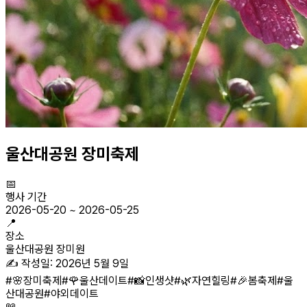
울산대공원 장미축제
📅
행사 기간
2026-05-20
~
2026-05-25
📍
장소
울산대공원 장미원
✍️ 작성일:
2026년 5월 9일
#
🌸장미축제
#
🌹울산데이트
#
📸인생샷
#
🌿자연힐링
#
🎉봄축제
#
울
산대공원
#
야외데이트
📖