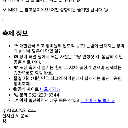
💡 MBTI는 참고용이에요! 어떤 성향이든 즐기면 됩니다 😊
ℹ️
축제 정보
🌹 대한민국 최고 장미원의 압도적 규모! 눈앞에 펼쳐지는 장미
의 향연에 말문이 막힐 걸?
📸 장미 터널 앞에서 찍은 사진은 그냥 인생샷 각! 봄날의 주인
공은 바로 너야.
💖 도심 속에서 즐기는 힐링 그 자체! 꽃향기 맡으며 산책하는
것만으로도 힐링 완료.
즐길 거리:
대한민국 최고의 장미원에서 펼쳐지는 울산대공원
장미축제
🌐 공식 사이트
바로가기 >
📞 문의
052-229-3344
📍 위치
울산광역시 남구 옥동 산138
네이버 지도 보기 >
🤖
AI 스타일리스트
실시간 AI 분석
👗