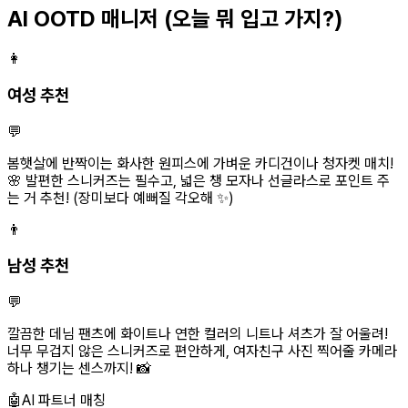
AI OOTD 매니저
(오늘 뭐 입고 가지?)
👩
여성 추천
💬
봄햇살에 반짝이는 화사한 원피스에 가벼운 카디건이나 청자켓 매치!
🌸 발편한 스니커즈는 필수고, 넓은 챙 모자나 선글라스로 포인트 주
는 거 추천! (장미보다 예뻐질 각오해 ✨)
👨
남성 추천
💬
깔끔한 데님 팬츠에 화이트나 연한 컬러의 니트나 셔츠가 잘 어울려!
너무 무겁지 않은 스니커즈로 편안하게, 여자친구 사진 찍어줄 카메라
하나 챙기는 센스까지! 📸
🤖
AI 파트너 매칭