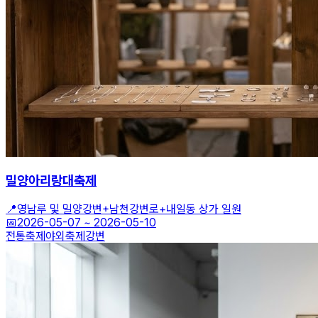
밀양아리랑대축제
📍
영남루 및 밀양강변+남천강변로+내일동 상가 일원
📅
2026-05-07
~
2026-05-10
전통축제
야외축제
강변