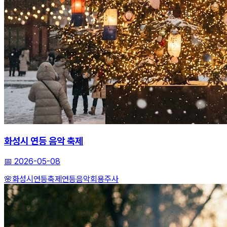
화성시 연등 음악 축제
📅
2026-05-08
🌸화성시연등축제
연등음악회
용주사