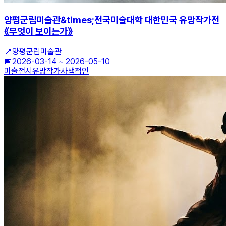
양평군립미술관&times;전국미술대학 대한민국 유망작가전
《무엇이 보이는가》
📍
양평군립미술관
📅
2026-03-14
~
2026-05-10
미술전시
유망작가
사색적인