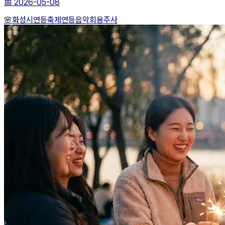
📅
2026-05-08
🌸화성시연등축제
연등음악회
용주사