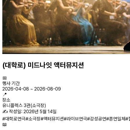
(대학로) 미드나잇 액터뮤지션
📅
행사 기간
2026-04-08
~
2026-08-09
📍
장소
유니플렉스 3관(소극장)
✍️ 작성일:
2026년 5월 14일
#
대학로연극
#
소극장
#
액터뮤지션
#
라이브연극
#
감성공연
#
혼연일체
#
📖