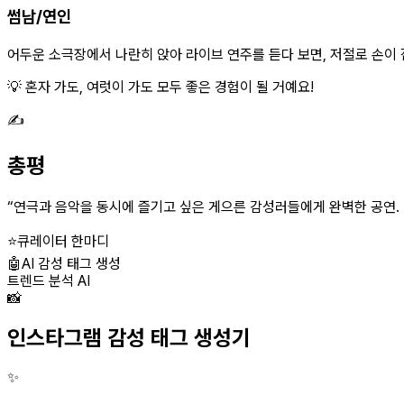
썸남/연인
어두운 소극장에서 나란히 앉아 라이브 연주를 듣다 보면, 저절로 손이 잡힐걸
💡 혼자 가도, 여럿이 가도 모두 좋은 경험이 될 거예요!
✍️
총평
“
연극과 음악을 동시에 즐기고 싶은 게으른 감성러들에게 완벽한 공연. 배우
⭐
큐레이터 한마디
🤖
AI 감성 태그 생성
트렌드 분석 AI
📸
인스타그램 감성 태그 생성기
✨