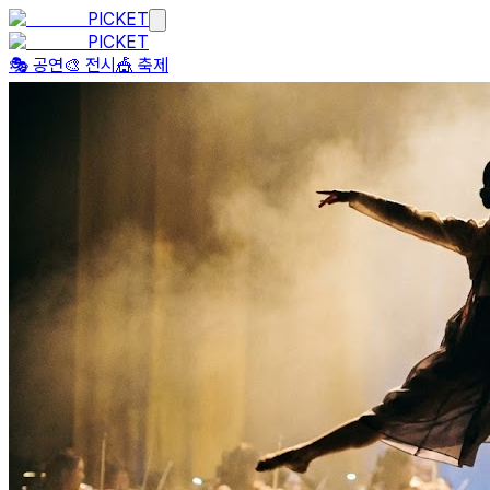
PICKET
PICKET
🎭 공연
🎨 전시
🎪 축제