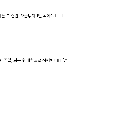
간, 오늘부터 1일 각이야 👩‍❤️‍👨
 퇴근 후 대학로로 직행해! 🏃‍♀️💨
”