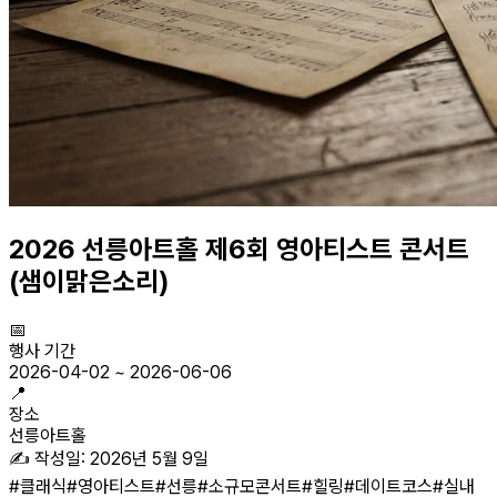
2026 선릉아트홀 제6회 영아티스트 콘서트
(샘이맑은소리)
📅
행사 기간
2026-04-02
~
2026-06-06
📍
장소
선릉아트홀
✍️ 작성일:
2026년 5월 9일
#
클래식
#
영아티스트
#
선릉
#
소규모콘서트
#
힐링
#
데이트코스
#
실내