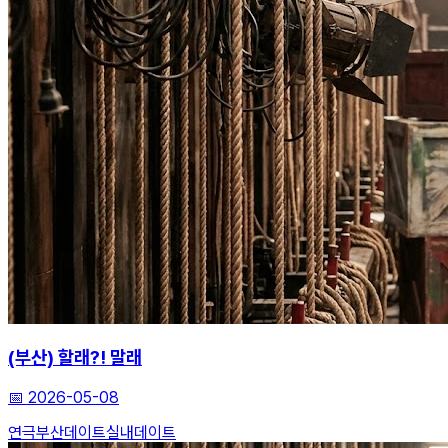
(부산) 할래?! 말래
📅
2026-05-08
연극
부산데이트
실내데이트