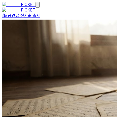
PICKET
PICKET
🎭 공연
🎨 전시
🎪 축제