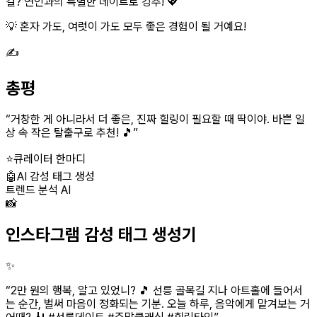
걸? 연인과의 특별한 데이트로 강추! 💖
💡 혼자 가도, 여럿이 가도 모두 좋은 경험이 될 거예요!
✍️
총평
“
거창한 게 아니라서 더 좋은, 진짜 힐링이 필요할 때 딱이야. 바쁜 일
상 속 작은 탈출구로 추천! 🎵
”
⭐
큐레이터 한마디
🤖
AI 감성 태그 생성
트렌드 분석 AI
📸
인스타그램 감성 태그 생성기
✨
“
2만 원의 행복, 알고 있었니? 🎵 선릉 골목길 지나 아트홀에 들어서
는 순간, 벌써 마음이 정화되는 기분. 오늘 하루, 음악에게 맡겨보는 거