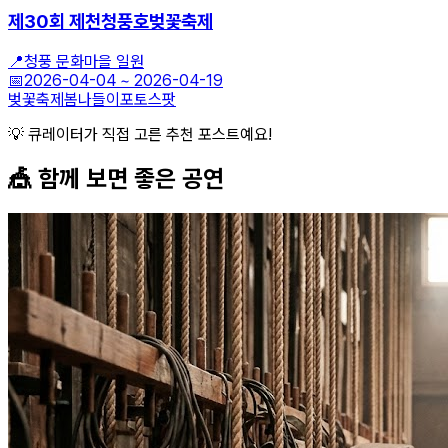
제30회 제천청풍호벚꽃축제
📍
청풍 문화마을 일원
📅
2026-04-04
~
2026-04-19
벚꽃축제
봄나들이
포토스팟
💡 큐레이터가 직접 고른 추천 포스트예요!
🎪 함께 보면 좋은
공연