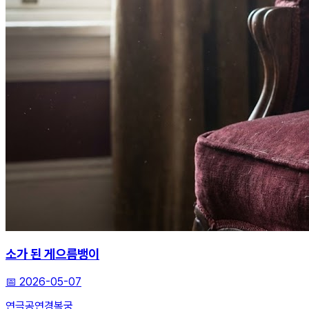
소가 된 게으름뱅이
📅
2026-05-07
연극
공연
경복궁