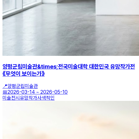
양평군립미술관&times;전국미술대학 대한민국 유망작가전
《무엇이 보이는가》
📍
양평군립미술관
📅
2026-03-14
~
2026-05-10
미술전시
유망작가
사색적인