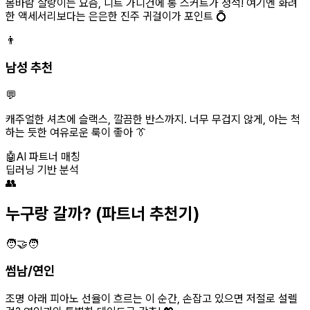
봄바람 살랑이는 요즘, 니트 가디건에 롱 스커트가 정석! 여기엔 화려
한 액세서리보다는 은은한 진주 귀걸이가 포인트 💍
👨
남성 추천
💬
캐주얼한 셔츠에 슬랙스, 깔끔한 반스까지. 너무 무겁지 않게, 아는 척
하는 듯한 여유로운 룩이 좋아 👔
🤖
AI 파트너 매칭
딥러닝 기반 분석
👥
누구랑 갈까?
(파트너 추천기)
🧑‍🤝‍🧑
썸남/연인
조명 아래 피아노 선율이 흐르는 이 순간, 손잡고 있으면 저절로 설렐