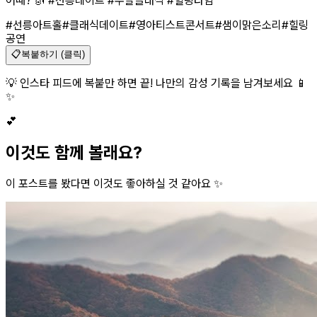
어때? 🎻 #선릉데이트 #주말클래식 #힐링타임
”
#선릉아트홀
#클래식데이트
#영아티스트콘서트
#샘이맑은소리
#힐링
공연
📋
복붙하기 (클릭)
💡 인스타 피드에 복붙만 하면 끝! 나만의 감성 기록을 남겨보세요 📱
✨
💕
이것도 함께 볼래요?
이 포스트를 봤다면 이것도 좋아하실 것 같아요 ✨