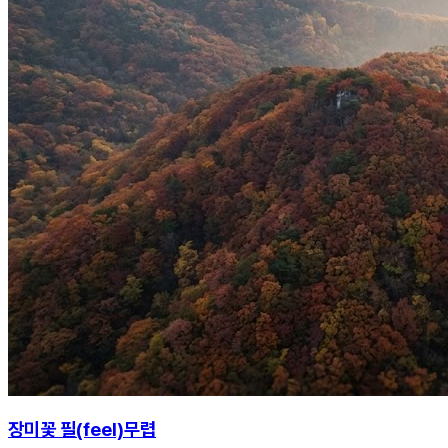
장미꽃 필(feel)무렵