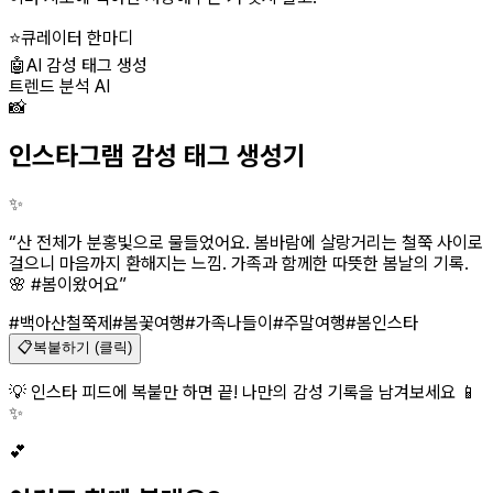
⭐
큐레이터 한마디
🤖
AI 감성 태그 생성
트렌드 분석 AI
📸
인스타그램 감성 태그 생성기
✨
“
산 전체가 분홍빛으로 물들었어요. 봄바람에 살랑거리는 철쭉 사이로
걸으니 마음까지 환해지는 느낌. 가족과 함께한 따뜻한 봄날의 기록.
🌸 #봄이왔어요
”
#백아산철쭉제
#봄꽃여행
#가족나들이
#주말여행
#봄인스타
📋
복붙하기 (클릭)
💡 인스타 피드에 복붙만 하면 끝! 나만의 감성 기록을 남겨보세요 📱
✨
💕