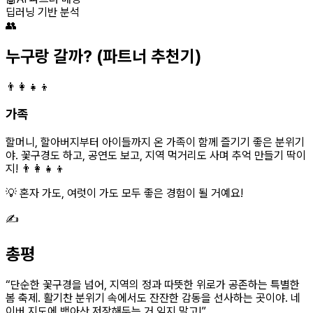
딥러닝 기반 분석
👥
누구랑 갈까?
(파트너 추천기)
👨‍👩‍👧‍👦
가족
할머니, 할아버지부터 아이들까지 온 가족이 함께 즐기기 좋은 분위기
야. 꽃구경도 하고, 공연도 보고, 지역 먹거리도 사며 추억 만들기 딱이
지! 👨‍👩‍👧‍👦
💡 혼자 가도, 여럿이 가도 모두 좋은 경험이 될 거예요!
✍️
총평
“
단순한 꽃구경을 넘어, 지역의 정과 따뜻한 위로가 공존하는 특별한
봄 축제. 활기찬 분위기 속에서도 잔잔한 감동을 선사하는 곳이야. 네
이버 지도에 백아산 저장해두는 거 잊지 말고!
”