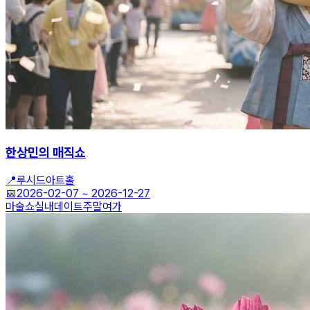
한상민의 매직쇼
📍
루시드아트홀
📅
2026-02-07
~
2026-12-27
마술쇼
실내데이트
주말여가