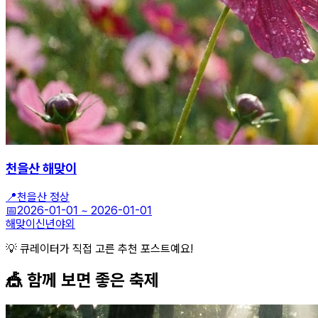
천을산 해맞이
📍
천을산 정상
📅
2026-01-01
~
2026-01-01
해맞이
신년
야외
💡 큐레이터가 직접 고른 추천 포스트예요!
🎪 함께 보면 좋은
축제