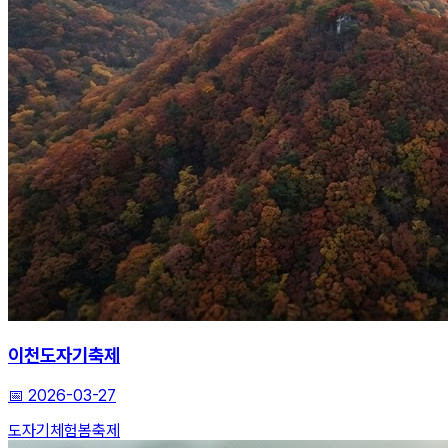
이천도자기축제
📅
2026-03-27
도자기
체험
봄축제