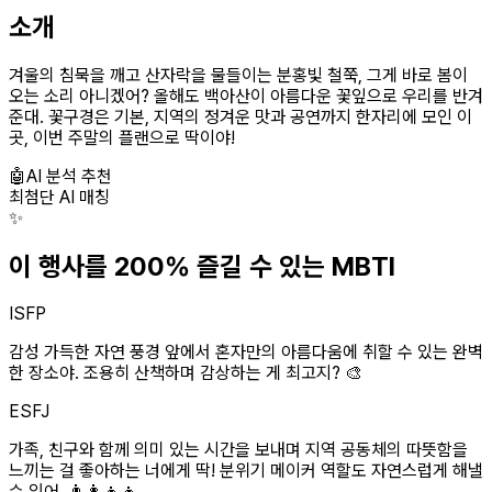
소개
겨울의 침묵을 깨고 산자락을 물들이는 분홍빛 철쭉, 그게 바로 봄이
오는 소리 아니겠어? 올해도 백아산이 아름다운 꽃잎으로 우리를 반겨
준대. 꽃구경은 기본, 지역의 정겨운 맛과 공연까지 한자리에 모인 이
곳, 이번 주말의 플랜으로 딱이야!
🤖
AI 분석 추천
최첨단 AI 매칭
✨
이 행사를 200% 즐길 수 있는 MBTI
ISFP
감성 가득한 자연 풍경 앞에서 혼자만의 아름다움에 취할 수 있는 완벽
한 장소야. 조용히 산책하며 감상하는 게 최고지? 🎨
ESFJ
가족, 친구와 함께 의미 있는 시간을 보내며 지역 공동체의 따뜻함을
느끼는 걸 좋아하는 너에게 딱! 분위기 메이커 역할도 자연스럽게 해낼
수 있어. 👨‍👩‍👧‍👦