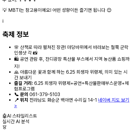
💡 MBTI는 참고용이에요! 어떤 성향이든 즐기면 됩니다 😊
ℹ️
축제 정보
🌸 산책로 따라 펼쳐진 장관! 마당바위에서 바라보는 철쭉 군락
인생샷 각 📸
🛍️ 공연 관람 후, 잔디광장 특산물 부스에서 지역 농산품 쇼핑까
지!
🙏 아름다운 꽃과 함께 하는 6.25 희생자 위령제, 의미 있는 시
간 보내기
즐길 거리:
6.25 희생자 위령제+공연+특산물판매부스운영+체
험프로그램
📞 문의
061-379-5103
📍 위치
전라남도 화순군 백아면 수리길 14-1
네이버 지도 보기
>
🤖
AI 스타일리스트
실시간 AI 분석
👗