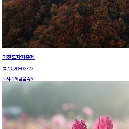
이천도자기축제
📅
2026-03-27
도자기
체험
봄축제