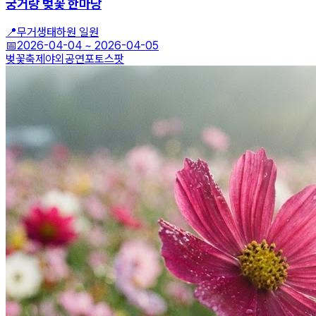
궁거랑 벚꽃 한마당
📍
무거생태하원 일원
📅
2026-04-04
~
2026-04-05
벚꽃축제
야외공연
포토스팟