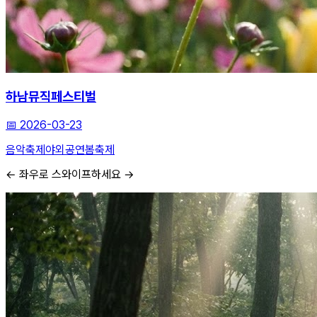
하남뮤직페스티벌
📅
2026-03-23
음악축제
야외공연
봄축제
← 좌우로 스와이프하세요 →