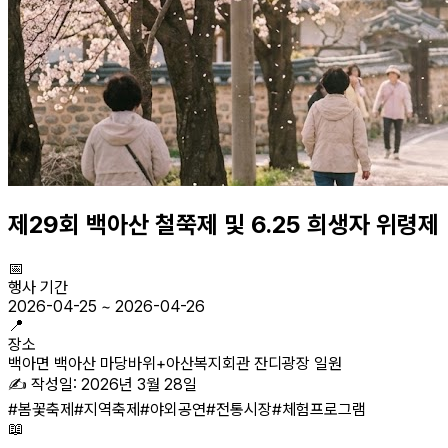
제29회 백아산 철쭉제 및 6.25 희생자 위령제
📅
행사 기간
2026-04-25
~
2026-04-26
📍
장소
백아면 백아산 마당바위+아산복지회관 잔디광장 일원
✍️ 작성일:
2026년 3월 28일
#
봄꽃축제
#
지역축제
#
야외공연
#
전통시장
#
체험프로그램
📖