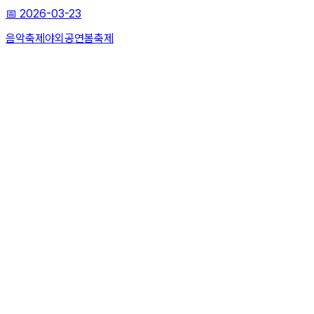
📅
2026-03-23
음악축제
야외공연
봄축제